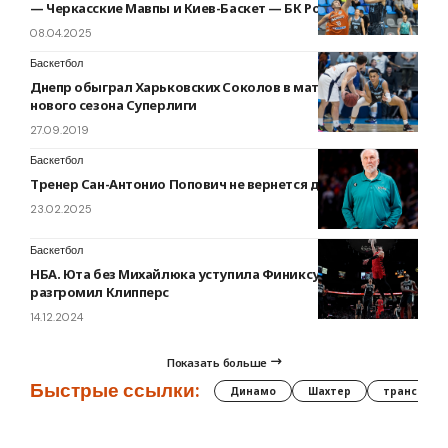
— Черкасские Мавпы и Киев-Баскет — БК Ровно
08.04.2025
Баскетбол
Днепр обыграл Харьковских Соколов в матче-открытии
нового сезона Суперлиги
27.09.2019
Баскетбол
Тренер Сан-Антонио Попович не вернется до конца сезона
23.02.2025
Баскетбол
НБА. Юта без Михайлюка уступила Финиксу, Денвер
разгромил Клипперс
14.12.2024
Показать больше
Быстрые ссылки:
Динамо
Шахтер
трансфер