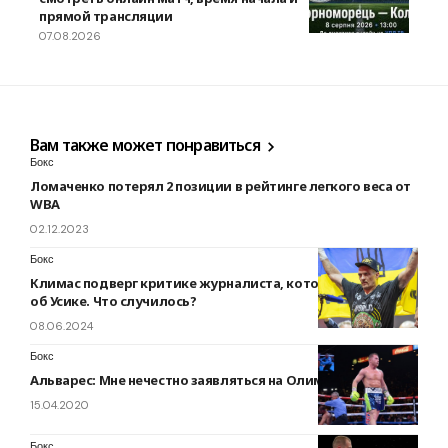
прямой трансляции
07.08.2026
Вам также может понравиться
Бокс
Ломаченко потерял 2 позиции в рейтинге легкого веса от
WBA
02.12.2023
Бокс
Климас подверг критике журналиста, который написал
об Усике. Что случилось?
08.06.2024
Бокс
Альварес: Мне нечестно заявляться на Олимпиаду
15.04.2020
Бокс