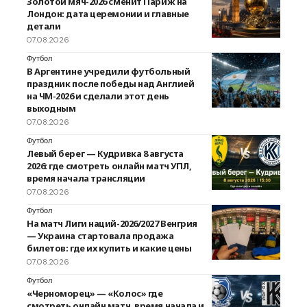
Золотой мяч-2026 сменит Париж на
Лондон: дата церемонии и главные
детали
07.08.2026
Футбол
В Аргентине учредили футбольный
праздник после победы над Англией
на ЧМ-2026 и сделали этот день
выходным
07.08.2026
Футбол
Левый берег — Кудривка 8 августа
2026: где смотреть онлайн матч УПЛ,
время начала трансляции
07.08.2026
Футбол
На матч Лиги наций-2026/2027 Венгрия
— Украина стартовала продажа
билетов: где их купить и какие цены
07.08.2026
Футбол
«Черноморец» — «Колос» где
смотреть онлайн матч, время начала и