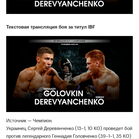
Текстовая трансляция боя за титул IBF
Источник — Чемпион.
Украинец Сергей Деревянченко (13-1, 10 КО) проведет бой
против легендарного Геннадия Головченко (39-1-1, 35 КО)