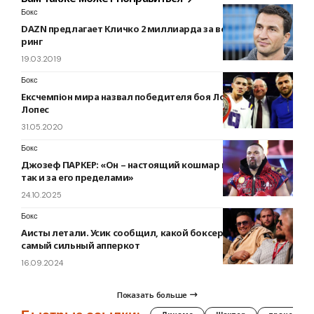
Бокс
DAZN предлагает Кличко 2 миллиарда за возвращение в
ринг
19.03.2019
Бокс
Ексчемпіон мира назвал победителя боя Ломаченко —
Лопес
31.05.2020
Бокс
Джозеф ПАРКЕР: «Он – настоящий кошмар как на ринге,
так и за его пределами»
24.10.2025
Бокс
Аисты летали. Усик сообщил, какой боксер нанес ему
самый сильный апперкот
16.09.2024
Показать больше