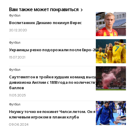
Вам также может понравиться
Футбол
Воспитанник Динамо покинул Верес
20.12.2020
Футбол
Украинцы резко подорожали после Евро-2020
15.07.2021
Футбол
Саутгемптон в тройке худших команд высшего
дивизиона Англии с 1893 года по количеству набранных
баллов
11.05.2025
Футбол
Нкунку точно не покинет Челси летом. Он является
ключевым игроком в планах клуба
09.06.2024