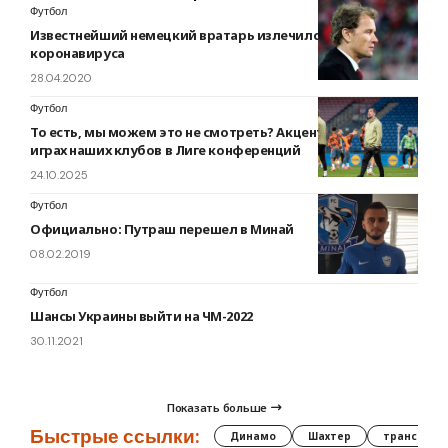
Футбол
Известнейший немецкий вратарь излечился от
коронавируса
28.04.2020
Футбол
То есть, мы можем это не смотреть? Акценты зрителя на
играх наших клубов в Лиге конференций
24.10.2025
Футбол
Официально: Путраш перешел в Минай
08.02.2019
Футбол
Шансы Украины выйти на ЧМ-2022
30.11.2021
Показать больше
Быстрые ссылки:
Динамо
Шахтер
трансфер