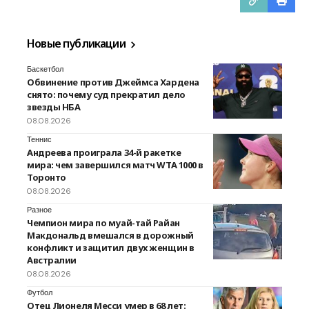
Новые публикации
Баскетбол
Обвинение против Джеймса Хардена
снято: почему суд прекратил дело
звезды НБА
08.08.2026
Теннис
Андреева проиграла 34-й ракетке
мира: чем завершился матч WTA 1000 в
Торонто
08.08.2026
Разное
Чемпион мира по муай-тай Райан
Макдональд вмешался в дорожный
конфликт и защитил двух женщин в
Австралии
08.08.2026
Футбол
Отец Лионеля Месси умер в 68 лет: