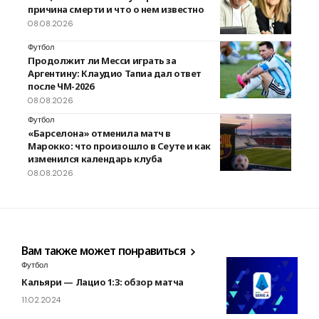
причина смерти и что о нем известно
08.08.2026
Футбол
Продолжит ли Месси играть за
Аргентину: Клаудио Тапиа дал ответ
после ЧМ-2026
08.08.2026
Футбол
«Барселона» отменила матч в
Марокко: что произошло в Сеуте и как
изменился календарь клуба
08.08.2026
Вам также может понравиться
Футбол
Кальяри — Лацио 1:3: обзор матча
11.02.2024