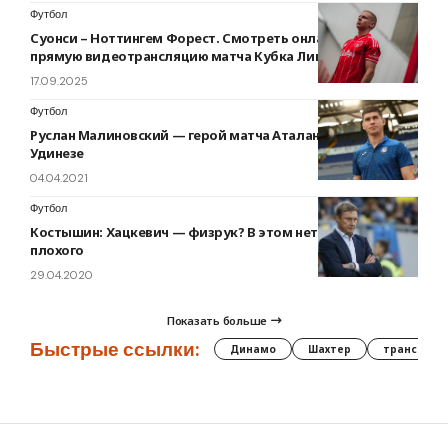
Футбол
Суонси – Ноттингем Форест. Смотреть онлайн LIVE
прямую видеотрансляцию матча Кубка Лиги
17.09.2025
Футбол
Руслан Малиновский — герой матча Аталанты против
Удинезе
04.04.2021
Футбол
Костышин: Хацкевич — физрук? В этом нет ничего
плохого
29.04.2020
Показать больше
Быстрые ссылки:
Динамо
Шахтер
трансфер