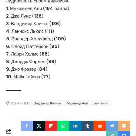
лидировал в своем дивизионе.
1
. Мухаммед Али (
164
балла)
2
. Джо Луис (
138
)
3
. Владимир Кличко (
136
)
4
. Леннокс Льюис (
111
)
5
. Эвандер Холифилд (
109
)
6
. Флойд Паттерсон (
95
)
7
. Ларри Холмс (
88
)
8
. Джордж Формен (
86
)
9
. Джо Фрэзер (
84
)
10
. Майк Тайсон (
77
)
ПОДРОБНЕЕ:
Владимир Кличко
Мухамед Али
рейтинги