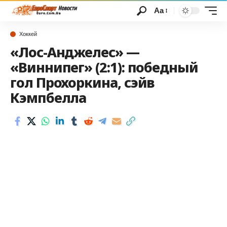
Аа
Хоккей
«Лос-Анджелес» —
«Виннипег» (2:1): победный
гол Прохоркина, сэйв
Кэмпбелла