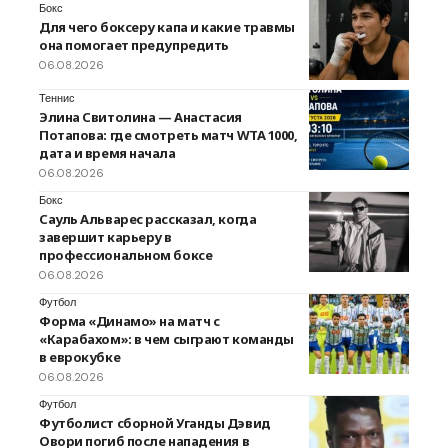
Бокс
Для чего боксеру капа и какие травмы
она помогает предупредить
06.08.2026
Теннис
Элина Свитолина — Анастасия
Потапова: где смотреть матч WTA 1000,
дата и время начала
06.08.2026
Бокс
Сауль Альварес рассказал, когда
завершит карьеру в
профессиональном боксе
06.08.2026
Футбол
Форма «Динамо» на матч с
«Карабахом»: в чем сыграют команды
в еврокубке
06.08.2026
Футбол
Футболист сборной Уганды Дэвид
Овори погиб после нападения в