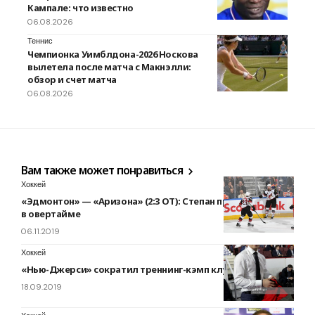
Кампале: что известно
06.08.2026
Теннис
Чемпионка Уимблдона-2026 Носкова
вылетела после матча с Макнэлли:
обзор и счет матча
06.08.2026
Вам также может понравиться
Хоккей
«Эдмонтон» — «Аризона» (2:3 ОТ): Степан прервал засуху
в овертайме
06.11.2019
Хоккей
«Нью-Джерси» сократил треннинг-кэмп клуба
18.09.2019