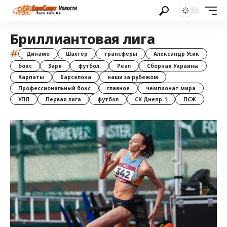
Бриллиантовая лига
#
Динамо
Шахтер
трансферы
Александр Усик
бокс
Заря
футбол.
Реал
Сборная Украины
Карпаты
Барселона
наши за рубежом
Профессиональный бокс
главное
чемпионат мира
УПЛ
Первая лига
футбол
СК Днепр-1
ПСЖ