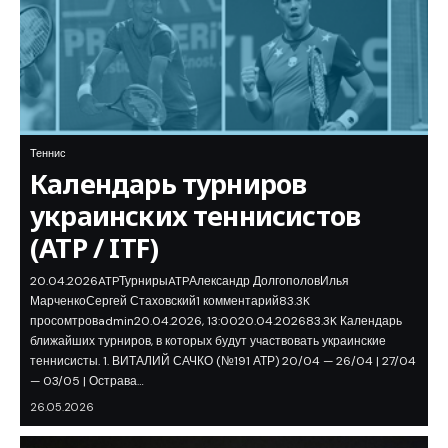
Теннис
Календарь турниров
украинских теннисистов
(ATP / ITF)
20.04.2026ATPТурнирыATPАлександр ДолгополовИлья
МарченкоСергей Стаховский1 комментарий83.3K
просомтровadmin20.04.2026, 13:0020.04.202683.3K Календарь
ближайших турниров, в которых будут участвовать украинские
теннисисты. 1. ВИТАЛИЙ САЧКО (№191 АТР) 20/04 — 26/04 | 27/04
— 03/05 | Острава…
26.05.2026