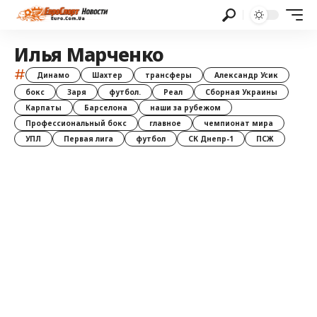
Илья Марченко
#
Динамо
Шахтер
трансферы
Александр Усик
бокс
Заря
футбол.
Реал
Сборная Украины
Карпаты
Барселона
наши за рубежом
Профессиональный бокс
главное
чемпионат мира
УПЛ
Первая лига
футбол
СК Днепр-1
ПСЖ