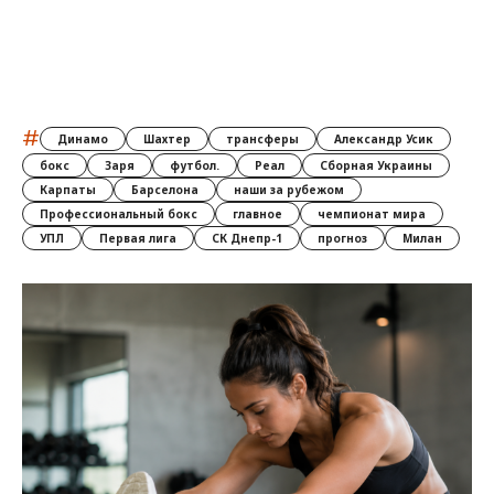
#
Динамо
Шахтер
трансферы
Александр Усик
бокс
Заря
футбол.
Реал
Сборная Украины
Карпаты
Барселона
наши за рубежом
Профессиональный бокс
главное
чемпионат мира
УПЛ
Первая лига
СК Днепр-1
прогноз
Милан