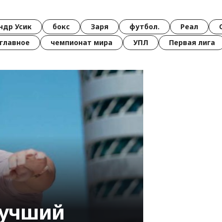
ндр Усик
бокс
Заря
футбол.
Реал
главное
чемпионат мира
УПЛ
Первая лига
лучший