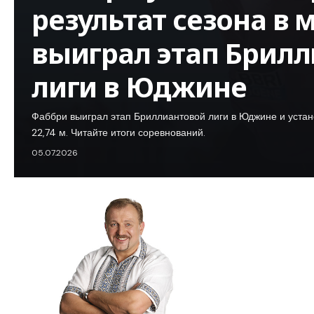
результат сезона в 
выиграл этап Брил
лиги в Юджине
Фаббри выиграл этап Бриллиантовой лиги в Юджине и устан
22,74 м. Читайте итоги соревнований.
05.07.2026