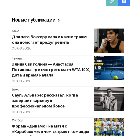
Новые публикации
Бокс
Для чего боксеру капа и какие травмы
она помогает предупредить
06.08.2026
Теннис
Элина Свитолина — Анастасия
Потапова: где смотреть матч WTA 1000,
дата и время начала
06.08.2026
Бокс
Сауль Альварес рассказал, когда
завершит карьеру в
профессиональном боксе
06.08.2026
Футбол
Форма «Динамо» на матч с
«Карабахом»: в чем сыграют команды