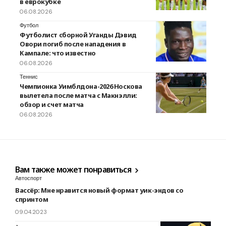
в еврокубке
06.08.2026
Футбол
Футболист сборной Уганды Дэвид
Овори погиб после нападения в
Кампале: что известно
06.08.2026
Теннис
Чемпионка Уимблдона-2026 Носкова
вылетела после матча с Макнэлли:
обзор и счет матча
06.08.2026
Вам также может понравиться
Автоспорт
Вассёр: Мне нравится новый формат уик-эндов со
спринтом
09.04.2023