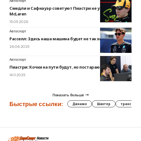
Автоспорт
Смедли и Сафнауэр советуют Пиастри не уходить из
McLaren
15.05.2026
Автоспорт
Расселл: Здесь наша машина будет не так хороша
26.06.2025
Автоспорт
Пиастри: Кочки на пути будут, но постараюсь их сгладить
14.11.2025
Показать больше
Быстрые ссылки:
Динамо
Шахтер
трансфер