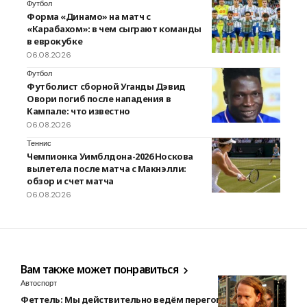
Футбол
Форма «Динамо» на матч с
«Карабахом»: в чем сыграют команды
в еврокубке
06.08.2026
Футбол
Футболист сборной Уганды Дэвид
Овори погиб после нападения в
Кампале: что известно
06.08.2026
Теннис
Чемпионка Уимблдона-2026 Носкова
вылетела после матча с Макнэлли:
обзор и счет матча
06.08.2026
Вам также может понравиться
Автоспорт
Феттель: Мы действительно ведём переговоры