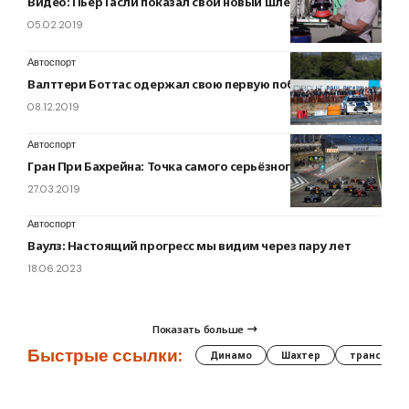
Видео: Пьер Гасли показал свой новый шлем
05.02.2019
Автоспорт
Валттери Боттас одержал свою первую победу в ралли
08.12.2019
Автоспорт
Гран При Бахрейна: Точка самого серьёзного торможения
27.03.2019
Автоспорт
Ваулз: Настоящий прогресс мы видим через пару лет
18.06.2023
Показать больше
Быстрые ссылки:
Динамо
Шахтер
трансфер