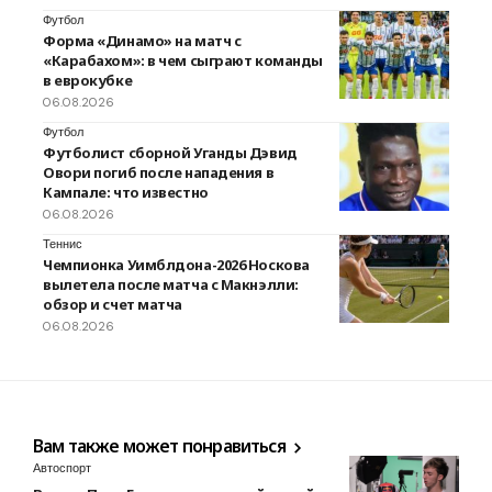
Футбол
Форма «Динамо» на матч с
«Карабахом»: в чем сыграют команды
в еврокубке
06.08.2026
Футбол
Футболист сборной Уганды Дэвид
Овори погиб после нападения в
Кампале: что известно
06.08.2026
Теннис
Чемпионка Уимблдона-2026 Носкова
вылетела после матча с Макнэлли:
обзор и счет матча
06.08.2026
Вам также может понравиться
Автоспорт