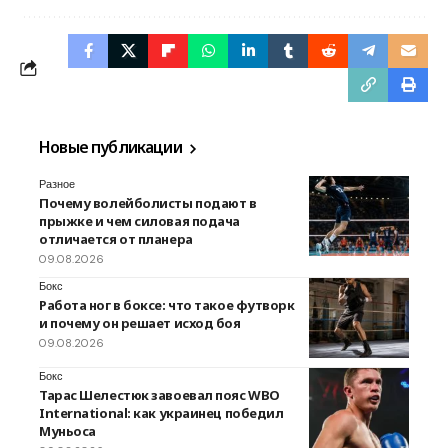
Новые публикации
Разное
Почему волейболисты подают в
прыжке и чем силовая подача
отличается от планера
09.08.2026
Бокс
Работа ног в боксе: что такое футворк
и почему он решает исход боя
09.08.2026
Бокс
Тарас Шелестюк завоевал пояс WBO
International: как украинец победил
Муньоса