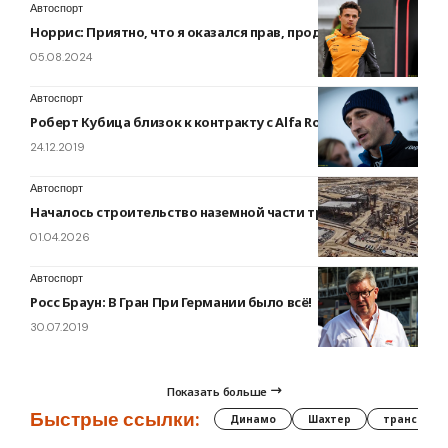
Автоспорт
Норрис: Приятно, что я оказался прав, продлив контракт
05.08.2024
Автоспорт
Роберт Кубица близок к контракту с Alfa Romeo
24.12.2019
Автоспорт
Началось строительство наземной части трассы Киддия
01.04.2026
Автоспорт
Росс Браун: В Гран При Германии было всё!
30.07.2019
Показать больше
Быстрые ссылки:
Динамо
Шахтер
трансфер