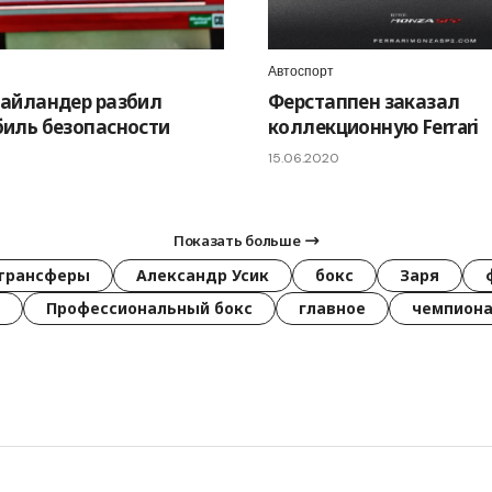
Автоспорт
айландер разбил
Ферстаппен заказал
иль безопасности
коллекционную Ferrari
15.06.2020
Показать больше
трансферы
Александр Усик
бокс
Заря
Профессиональный бокс
главное
чемпиона