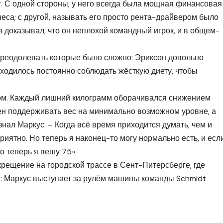
r. С одной стороны, у него всегда была мощная финансовая
еса; с другой, называть его просто рента-драйвером было
з доказывал, что он неплохой командный игрок, и в общем-
преодолевать которые было сложно: Эриксон довольно
иходилось постоянно соблюдать жёсткую диету, чтобы
ком. Каждый лишний килограмм оборачивался снижением
ен поддерживать вес на минимально возможном уровне, а
знал Маркус. – Когда всё время приходится думать, чем и
 приятно. Но теперь я наконец-то могу нормально есть, и есл
о теперь я вешу 75».
крещение на городской трассе в Сент-Питерсберге, где
r: Маркус выступает за рулём машины команды Schmidt