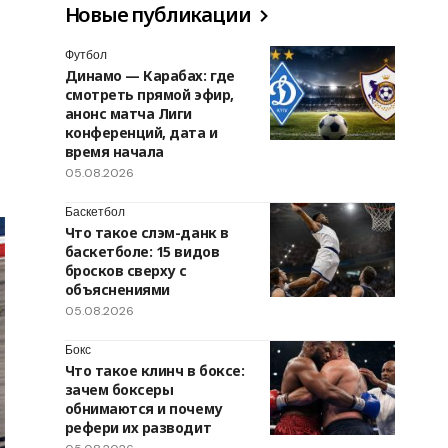
Новые публикации
Футбол
Динамо — Карабах: где
смотреть прямой эфир,
анонс матча Лиги
конференций, дата и
время начала
05.08.2026
Баскетбол
Что такое слэм-данк в
баскетболе: 15 видов
бросков сверху с
объяснениями
05.08.2026
Бокс
Что такое клинч в боксе:
зачем боксеры
обнимаются и почему
рефери их разводит