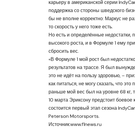
карьеру в американской серии IndyCa
поддержка со стороны шведского бизн
бы не вполне корректно: Маркус не ра
то скорость у него тоже есть.
Но есть и определённые недостатки, 
высокого роста, и в Формуле 1 ему пр
сбросить вес.
«В Формуле 1 мой рост был недостат
результатов на трассе. Я был вынужд
это не идёт на пользу здоровью, – при
как питаться, не могу сказать, что это
раньше мой вес был на уровне 68 кг, т
10 марта Эриксону предстоит боевое 
состоится первый этап сезона IndyCa
Peterson Motorsports.
Источник:
www.f1news.ru