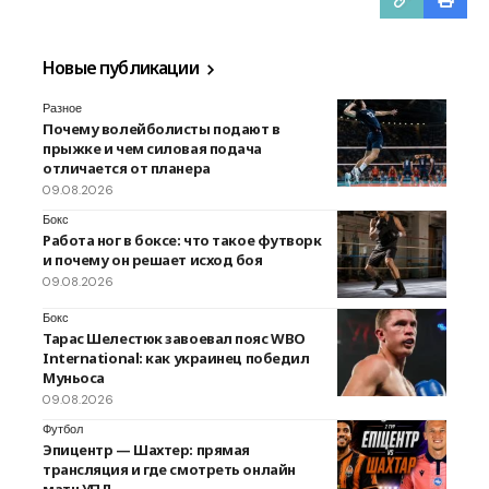
Новые публикации
Разное
Почему волейболисты подают в
прыжке и чем силовая подача
отличается от планера
09.08.2026
Бокс
Работа ног в боксе: что такое футворк
и почему он решает исход боя
09.08.2026
Бокс
Тарас Шелестюк завоевал пояс WBO
International: как украинец победил
Муньоса
09.08.2026
Футбол
Эпицентр — Шахтер: прямая
трансляция и где смотреть онлайн
матч УПЛ