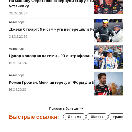
На машину Ферстаппена вернули старую силовую
установку
08.06.2024
Автоспорт
Джеки Стюарт: Я и сам чуть не перешёл в Ferrari
03.02.2025
Автоспорт
Цунода опоздал на гимн – RB оштрафована на 10 000 евро
10.06.2024
Автоспорт
Роман Грожан: Меня интересует Формула Е
16.04.2020
Показать больше
Быстрые ссылки:
Динамо
Шахтер
трансфер