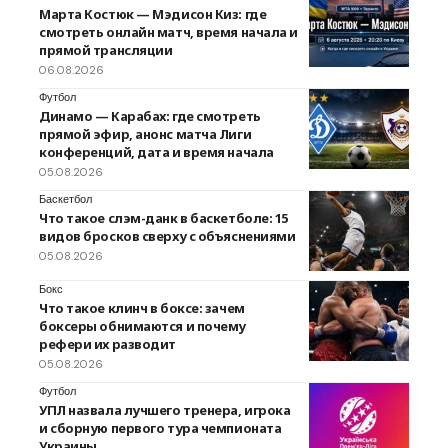
Марта Костюк — Мэдисон Киз: где
смотреть онлайн матч, время начала и
прямой трансляции
06.08.2026
Футбол
Динамо — Карабах: где смотреть
прямой эфир, анонс матча Лиги
конференций, дата и время начала
05.08.2026
Баскетбол
Что такое слэм-данк в баскетболе: 15
видов бросков сверху с объяснениями
05.08.2026
Бокс
Что такое клинч в боксе: зачем
боксеры обнимаются и почему
рефери их разводит
05.08.2026
Футбол
УПЛ назвала лучшего тренера, игрока
и сборную первого тура чемпионата
Украины