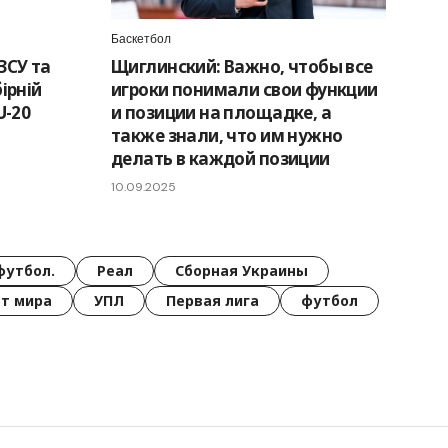
Баскетбол
ЗСУ та
Щиглинский: Важно, чтобы все
ірній
игроки понимали свои функции
U-20
и позиции на площадке, а
также знали, что им нужно
делать в каждой позиции
10.09.2025
футбол.
Реал
Сборная Украины
т мира
УПЛ
Первая лига
футбол