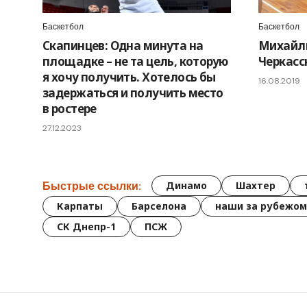
Баскетбол
Баскетбол
Скапинцев: Одна минута на
Михайлю
площадке – не та цель, которую
Черкас
я хочу получить. Хотелось бы
16.08.2019
задержаться и получить место
в ростере
27.12.2023
Быстрые ссылки:
Динамо
Шахтер
Карпаты
Барселона
наши за рубежом
СК Днепр-1
ПСЖ