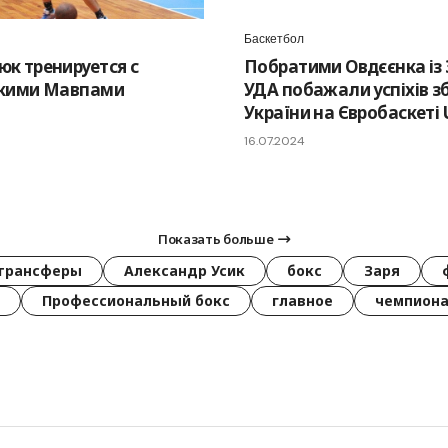
Баскетбол
к тренируется с
Побратими Овдєєнка із 
скими Мавпами
УДА побажали успіхів зб
України на Євробаскеті 
16.07.2024
Показать больше
трансферы
Александр Усик
бокс
Заря
Профессиональный бокс
главное
чемпиона