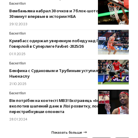
Баскетбол
Вембаньяма набрал 30 очков и 7 блок-шотов менее чем за
30 минут впервые в истории НБА
29.12.2023
Баскетбол
Кривбасс одержал уверенную победу над Прикарпатьем-
Говерлой в Суперлиге Favbet-2025/26
01.11.2025
Баскетбол
Бенфика с Судаковым и Трубиным уступила на выезде
Ньюкаслу
21.10.2025
Баскетбол
Він потрібен на контесті МВЗ! Ексгравець «Індіани»
вколотив шалений данк в Лізі розвитку, повністю
перестрибнувши опонента
28.01.2024
Показать больше