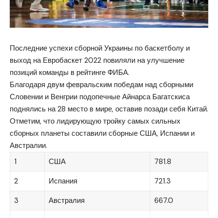
Последние успехи сборной Украины по баскетболу и
выход на Евробаскет 2022 повиляли на улучшение
позиций команды в рейтинге ФИБА.
Благодаря двум февральским победам над сборными
Словении и Венгрии подопечные Айнарса Багатскиса
поднялись на 28 место в мире, оставив позади себя Китай.
Отметим, что лидирующую тройку самых сильных
сборных планеты составили сборные США, Испании и
Австралии.
1
США
781.8
2
Испания
721.3
3
Австралия
667.0