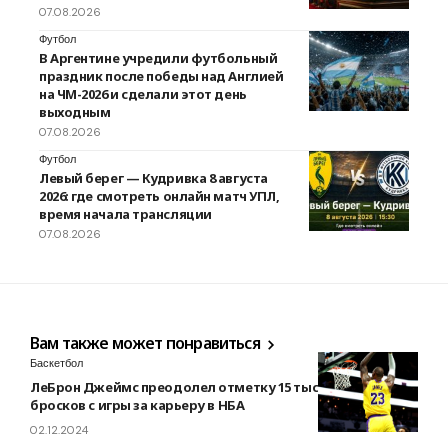
07.08.2026
Футбол
В Аргентине учредили футбольный
праздник после победы над Англией
на ЧМ-2026 и сделали этот день
выходным
07.08.2026
Футбол
Левый берег — Кудривка 8 августа
2026: где смотреть онлайн матч УПЛ,
время начала трансляции
07.08.2026
Вам также может понравиться
Баскетбол
ЛеБрон Джеймс преодолел отметку 15 тысяч удачных
бросков с игры за карьеру в НБА
02.12.2024