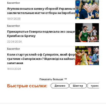
Баскетбол
Ягупова вошла в заявку сборной Украины на
заключительные матчи отбора на Евробаскет-2025
19.01.2025
Баскетбол
Прикарпатье-Говерла подписала экс-защитника
Кривбасса Бречку
22.08.2024
Баскетбол
Коли стартує плей-оф Суперліги, який формат та де
гратиме «Запоріжжя»? Відповіді на найнагальніші
запитання
18.03.2024
Показать больше
Быстрые ссылки:
Динамо
Шахтер
трансфер