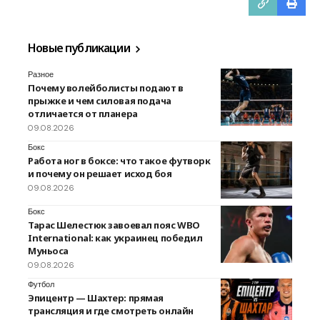
Новые публикации
Разное
Почему волейболисты подают в
прыжке и чем силовая подача
отличается от планера
09.08.2026
Бокс
Работа ног в боксе: что такое футворк
и почему он решает исход боя
09.08.2026
Бокс
Тарас Шелестюк завоевал пояс WBO
International: как украинец победил
Муньоса
09.08.2026
Футбол
Эпицентр — Шахтер: прямая
трансляция и где смотреть онлайн