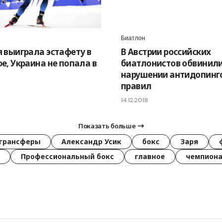
Биатлон
 выиграла эстафету в
В Австрии российских
е, Украина не попала в
биатлонистов обвинили
нарушении антидопинг
правил
14.12.2018
Показать больше
трансферы
Александр Усик
бокс
Заря
Профессиональный бокс
главное
чемпиона