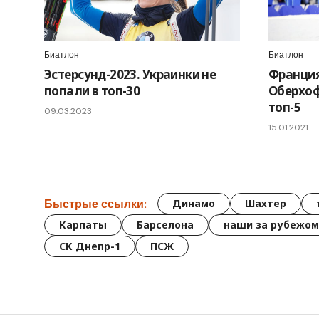
Биатлон
Биатлон
Эстерсунд-2023. Украинки не
Франция
попали в топ-30
Оберхоф
топ-5
09.03.2023
15.01.2021
Быстрые ссылки:
Динамо
Шахтер
Карпаты
Барселона
наши за рубежом
СК Днепр-1
ПСЖ