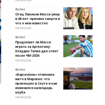
08.08.2026
Футбол
Отец Лионеля Месси умер
в 68 лет: причина смерти и
что о нем известно
08.08.2026
Футбол
Продолжит ли Месси
играть за Аргентину:
Клаудио Тапиа дал ответ
после ЧМ-2026
08.08.2026
Футбол
«Барселона» отменила
матч в Марокко: что
произошло в Сеуте и как
изменился календарь
клуба
08.08.2026