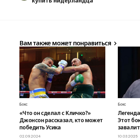
купить нидерландца
Вам также может понравиться
Бокс
Бокс
«Что он сделал с Кличко?»
Легенда 
Джонсон рассказал, кто может
Этот бо
победить Усика
завалит
02.09.2024
10.03.2025