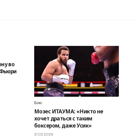
ону во
 Фьюри
Бокс
Мозес ИТАУМА: «Никто не
хочет драться с таким
боксером, даже Усик»
21.02.2026