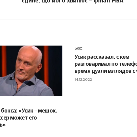
єдине, що його хвилює – фінал НБА
Бокс
Усик рассказал, с кем
разговаривал по телеф
время дуэли взглядов с
14.12.2022
бокса: «Усик – мешок.
ксер может его
ь»