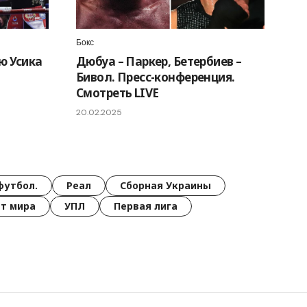
Бокс
ю Усика
Дюбуа – Паркер, Бетербиев –
Бивол. Пресс-конференция.
Смотреть LIVE
20.02.2025
футбол.
Реал
Сборная Украины
т мира
УПЛ
Первая лига