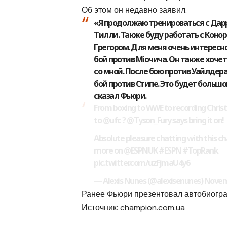
Об этом он недавно заявил.
«Я продолжаю тренироваться с Да
Тилли. Также буду работать с Коно
Грегором. Для меня очень интересн
бой против Міочича. Он также хочет
со мной. После бою против Уайлдера
бой против Стипе. Это будет большо
сказал Фьюри.
From boxing to WWE to recording Chris
to @ufc ? @Tyson_Fury says bring it on! 
Absolute pleasure chatting with this 
more on @ESPNUK #ESPN #TopRank
pic.twitter.com/uzFjmaU4y6
— Alexis Nunes (@alexisenunes) Novem
Ранее Фьюри презентовал автобиогра
Источник:
champion.com.ua