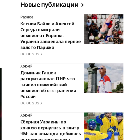
Новые публикации
Разное
Ксения Байло и Алексей
Середа выиграли
чемпионат Европы:
Украина завоевала первое
золото Парижа
06.08.2026
Хоккей
Доминик Гашек
раскритиковал IIHF: что
заявил олимпийский
чемпион об отстранении
России
06.08.2026
Хоккей
Сборная Украины по
хоккею вернулась в элиту
ЧМ: как команда добилась
исторического успеха