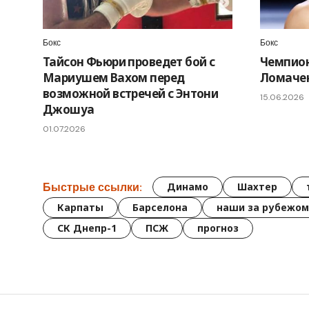
Бокс
Бокс
Тайсон Фьюри проведет бой с
Чемпион
Мариушем Вахом перед
Ломачен
возможной встречей с Энтони
15.06.2026
Джошуа
01.07.2026
Быстрые ссылки:
Динамо
Шахтер
Карпаты
Барселона
наши за рубежом
СК Днепр-1
ПСЖ
прогноз