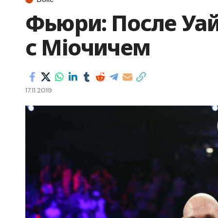
Фьюри: После Уай
с Міочичем
17.11.2019