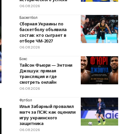
06.08.2026
Баскетбол
Сборная Украины по
баскетболу объявила
состав: кто сыграет в
отборе ЧМ-2027
06.08.2026
Бокс
Тайсон Фьюри — Энтони
Джошуа: прямая
трансляция и где
смотреть онлайн
06.08.2026
Футбол
Илья Забарный провалил
матч за ПСЖ: как оценили
игру украинского
защитника
06.08.2026