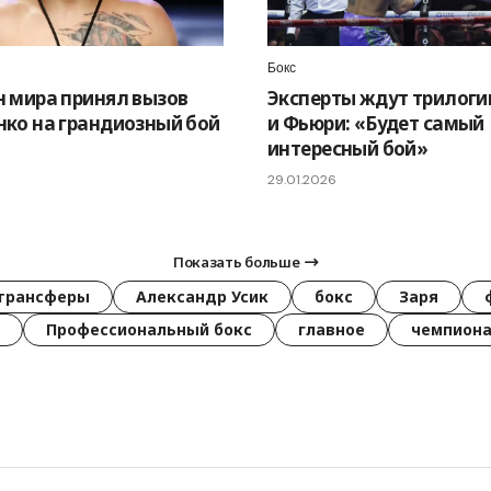
Бокс
 мира принял вызов
Эксперты ждут трилоги
ко на грандиозный бой
и Фьюри: «Будет самый
интересный бой»
29.01.2026
Показать больше
трансферы
Александр Усик
бокс
Заря
Профессиональный бокс
главное
чемпиона