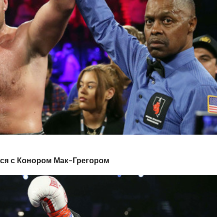
ься с Конором Мак-Грегором