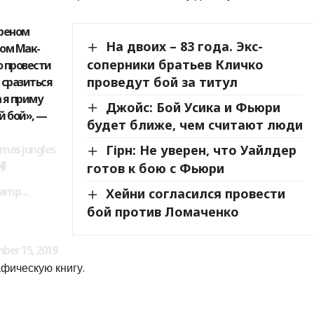
рреном
На двоих – 83 года. Экс-
ром Мак-
соперники братьев Кличко
о провести
проведут бой за титул
 сразиться
 я приму
Джойс: Бой Усика и Фьюри
й бой», —
будет ближе, чем считают люди
tmas jungles
Гірн: Не уверен, что Уайлдер
🥊
готов к бою с Фьюри
champ…
Хейни согласился провести
бой против Ломаченко
ber 15, 2019
фическую книгу.