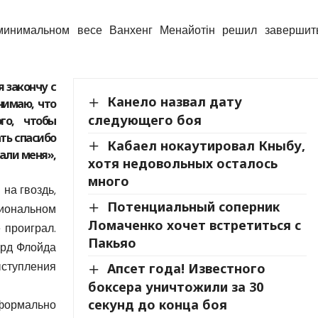
инимальном весе Ванхенг Менайотін решил завершит
я закончу с
Канело назвал дату
нимаю, что
следующего боя
го, чтобы
ть спасибо
Кабаел нокаутировал Кныбу,
али меня»,
хотя недовольных осталось
много
на гвоздь,
Потенциальный соперник
ональном
Ломаченко хочет встретиться с
 проиграл.
Пакьяо
орд Флойда
ступления
Апсет года! Известного
боксера уничтожили за 30
секунд до конца боя
формально