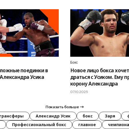
Бокс
ложные поединки в
Новое лицо бокса хоче
 Александра Усика
драться с Усиком. Ему 
корону Александра
07.10.2025
Показать больше
трансферы
Александр Усик
бокс
Заря
Профессиональный бокс
главное
чемпиона