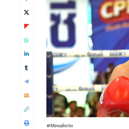
#Менайотін