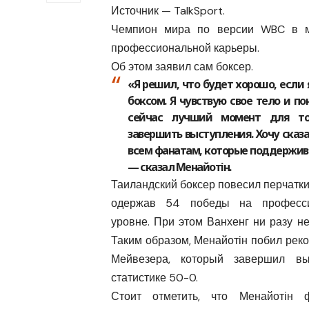
Источник — TalkSport.
Чемпион мира по версии WBC в м
профессиональной карьеры.
Об этом заявил сам боксер.
«Я решил, что будет хорошо, если 
боксом. Я чувствую свое тело и по
сейчас лучший момент для то
завершить выступления. Хочу сказа
всем фанатам, которые поддержив
— сказал Менайотін.
Таиландский боксер повесил перчатки 
одержав 54 победы на професси
уровне. При этом Ванхенг ни разу не
Таким образом, Менайотін побил рек
Мейвезера, который завершил вы
статистике 50-0.
Стоит отметить, что Менайотін 