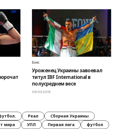
Бокс
т
Уроженец Украины завоевал
пророчат
титул IBF International в
полусреднем весе
09.03.2019
футбол.
Реал
Сборная Украины
т мира
УПЛ
Первая лига
футбол