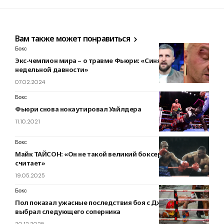
Вам также может понравиться
Бокс
Экс-чемпион мира – о травме Фьюри: «Синяк примерно
недельной давности»
07.02.2024
Бокс
Фьюри снова нокаутировал Уайлдера
11.10.2021
Бокс
Майк ТАЙСОН: «Он не такой великий боксер, каким себя
считает»
19.05.2025
Бокс
Пол показал ужасные последствия боя с Джошуа и
выбрал следующего соперника