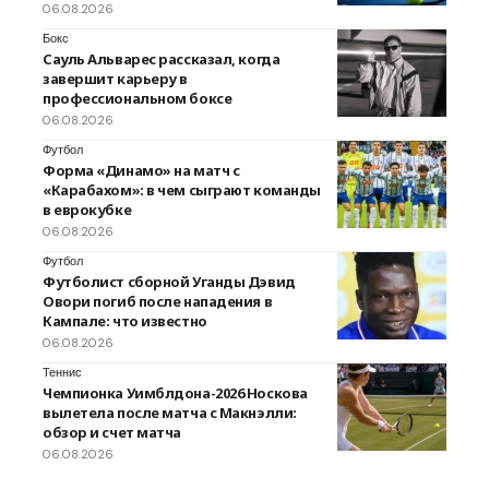
06.08.2026
Бокс
Сауль Альварес рассказал, когда
завершит карьеру в
профессиональном боксе
06.08.2026
Футбол
Форма «Динамо» на матч с
«Карабахом»: в чем сыграют команды
в еврокубке
06.08.2026
Футбол
Футболист сборной Уганды Дэвид
Овори погиб после нападения в
Кампале: что известно
06.08.2026
Теннис
Чемпионка Уимблдона-2026 Носкова
вылетела после матча с Макнэлли:
обзор и счет матча
06.08.2026