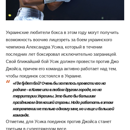
Украинские любители бокса в этом году могут получить
возможность воочию лицезреть за боем украинского
чемпиона Александра Усика, который в течении
последних лет боксировал исключительно заграницей.
Свой ближайший бой Усик должен провести против Джо
Джойса, причем его команда активно работает над тем,
чтобы поединок состоялся в Украине.
«Где будет бой? Очень бы хотелось провести его на
родине – в Киеве или в любом другом городе, но на
территории Украины. Это было бы большим
праздником для нашей страны. Надо работать в этом
направлении не только одному мне, но и еще и большой
команде.
Отметим, для Усика поединок против Джойса станет
третьим в супертяжелом весе.