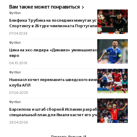
Вам также может понравиться
Футбол
Бенфика Трубина на последних минутах уступила
Спортингу в 28 туре чемпионата Португалии
07.04.2024
Футбол
Цена на экс-лидера «Динамо» уменьшилась на 400 тыс.
евро
06.10.2019
Футбол
Ньюкасл хочет переманить шведского вингера из другого
клуба АПЛ
07.06.2025
Футбол
Барселона и штаб сборной Испании разработали
специальный план для Ямаля насчет его участия в ЧМ-2026
28.04.2026
Показать больше