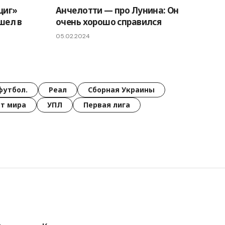
циг»
Анчелотти — про Лунина: Он
шел в
очень хорошо справился
05.02.2024
футбол.
Реал
Сборная Украины
т мира
УПЛ
Первая лига