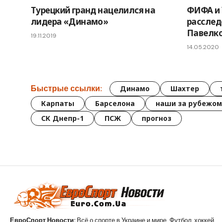
Турецкий гранд нацелился на
ФИФА и 
лидера «Динамо»
расслед
Павелк
19.11.2019
14.05.2020
Быстрые ссылки:
Динамо
Шахтер
Карпаты
Барселона
наши за рубежом
СК Днепр-1
ПСЖ
прогноз
ЕвроСпорт Новости:
Всё о спорте в Украине и мире. Футбол, хоккей,