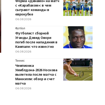
Форма «Динамо» на матч
с «Карабахом»: в чем
сыграют команды в
еврокубке
06.08.2026
Футбол
Футболист сборной
Уганды Дэвид Овори
погиб после нападения в
Кампале: что известно
06.08.2026
Теннис
Чемпионка
Уимблдона-2026 Носкова
вылетела после матча с
Макнэлли: обзор и счет
матча
06.08.2026