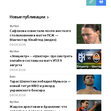
Новые публикации
Футбол
Сафонова освистали после жесткого
столкновения в матче ПСЖ —
Манчестер Юнайтед (видео)
09.08.2026
Футбол
«Эпицентр» – «Шахтер»: где смотреть
онлайн и составы на матч УПЛ 9
августа
09.08.2026
Бокс
Тарас Шелестюк победил Муньоса —
новый титул WBO и рекорд
украинского боксера
09.08.2026
Футбол
Жадсон арестован в Бразилии: что
известно о деле экс-звезды