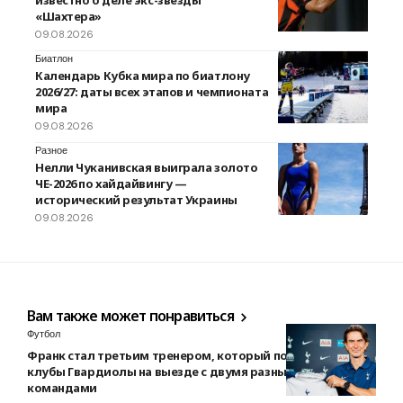
«Шахтера»
09.08.2026
Биатлон
Календарь Кубка мира по биатлону
2026/27: даты всех этапов и чемпионата
мира
09.08.2026
Разное
Нелли Чуканивская выиграла золото
ЧЕ-2026 по хайдайвингу —
исторический результат Украины
09.08.2026
Вам также может понравиться
Футбол
Франк стал третьим тренером, который побеждал
клубы Гвардиолы на выезде с двумя разными
командами