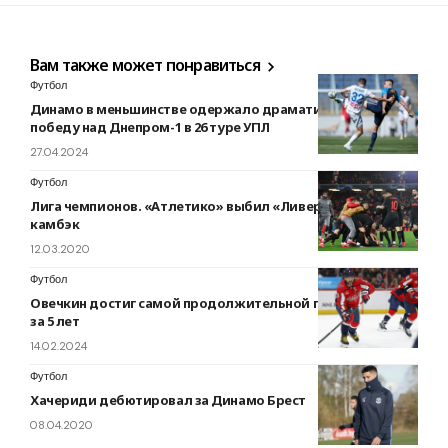
Вам также может понравиться
Футбол
Динамо в меньшинстве одержало драматическую
победу над Днепром-1 в 26 туре УПЛ
27.04.2024
Футбол
Лига чемпионов. «Атлетико» выбил «Ливерпуль», ПСЖ
камбэк
12.03.2020
Футбол
Овечкин достиг самой продолжительной голевой серии
за 5 лет
14.02.2024
Футбол
Хачериди дебютировал за Динамо Брест
08.04.2020