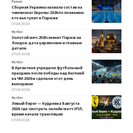
Разное
Сборная Украины назвала состав на
чемпионат Европы-2026 по плаванию:
кто выступит в Париже
07.08.2026
Футбол
Золотой мяч-2026 сменит Париж на
Лондон: дата церемонии и главные
детали
07.08.2026
Футбол
В Аргентине учредили футбольный
праздник после победы над Англией
на ЧМ-2026 и сделали этот день
выходным
07.08.2026
Футбол
Левый берег — Кудривка 8 августа
2026: где смотреть онлайн матч УПЛ,
время начала трансляции
07.08.2026