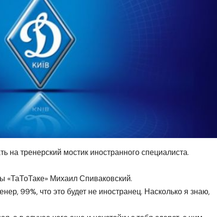
ть на тренерский мостик иностранного специалиста.
ы «ТаТоТаке» Михаил Спиваковский.
нер, 99%, что это будет не иностранец. Насколько я знаю,