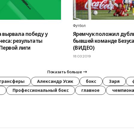
Футбол
 вырвала победу у
Яремчук положил дубл
неса: результаты
бывшей команде Безус
Первой лиги
(ВИДЕО)
18.03.2019
Показать больше
трансферы
Александр Усик
бокс
Заря
Профессиональный бокс
главное
чемпиона