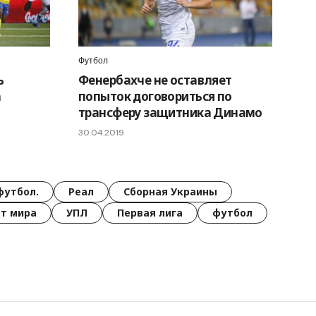
Футбол
ь
Фенербахче не оставляет
а
попыток договориться по
трансферу защитника Динамо
30.04.2019
футбол.
Реал
Сборная Украины
т мира
УПЛ
Первая лига
футбол