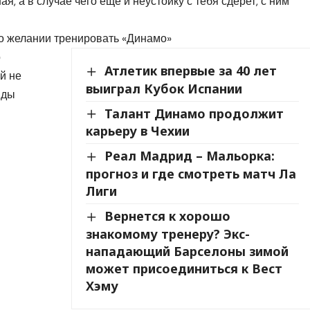
, а в случае чего еще и неустойку с тебя сдерет, с ним
 желании тренировать «Динамо»
о
Атлетик впервые за 40 лет
й не
выиграл Кубок Испании
нды
Талант Динамо продолжит
карьеру в Чехии
Реал Мадрид – Мальорка:
прогноз и где смотреть матч Ла
Лиги
Вернется к хорошо
знакомому тренеру? Экс-
нападающий Барселоны зимой
может присоединиться к Вест
Хэму