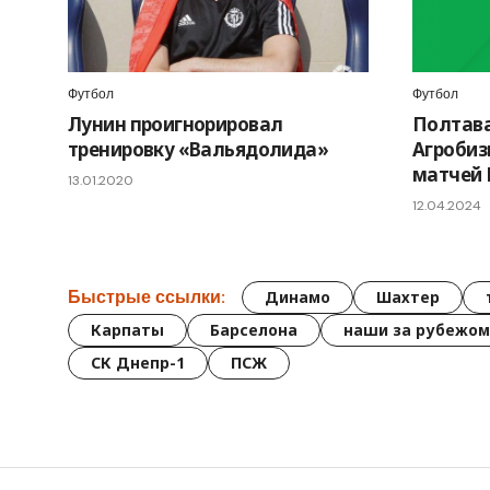
Футбол
Футбол
Лунин проигнорировал
Полтава
тренировку «Вальядолида»
Агробиз
матчей 
13.01.2020
12.04.2024
Быстрые ссылки:
Динамо
Шахтер
Карпаты
Барселона
наши за рубежом
СК Днепр-1
ПСЖ