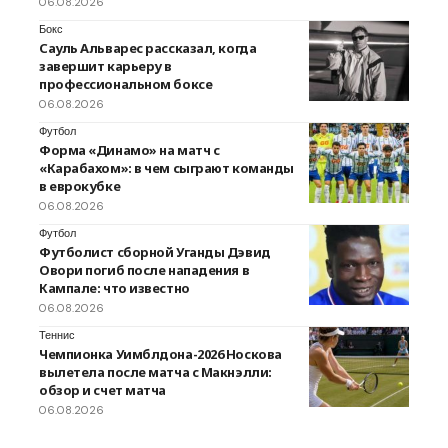
06.08.2026
Бокс
Сауль Альварес рассказал, когда
завершит карьеру в
профессиональном боксе
06.08.2026
Футбол
Форма «Динамо» на матч с
«Карабахом»: в чем сыграют команды
в еврокубке
06.08.2026
Футбол
Футболист сборной Уганды Дэвид
Овори погиб после нападения в
Кампале: что известно
06.08.2026
Теннис
Чемпионка Уимблдона-2026 Носкова
вылетела после матча с Макнэлли:
обзор и счет матча
06.08.2026