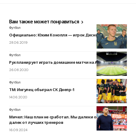
Вам также может понравиться
Футбол
Официально: Юхим Конопля — игрок Десны
28.06.2019
Футбол
Рух планирует играть домашние матчи на Арене-Львов
26.08.2020
Футбол
ТМ: Ингулец обыграл СК Днепр-1
14.06.2020
Футбол
Мичел: Наш план не сработал. Мы далеки от Барсы, я
далек от лучших тренеров
16.09.2024