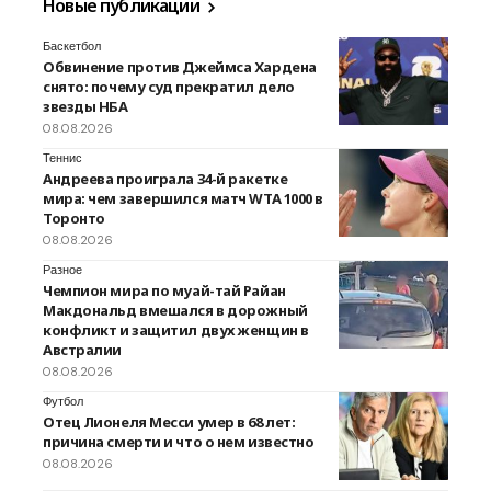
Новые публикации
Баскетбол
Обвинение против Джеймса Хардена
снято: почему суд прекратил дело
звезды НБА
08.08.2026
Теннис
Андреева проиграла 34-й ракетке
мира: чем завершился матч WTA 1000 в
Торонто
08.08.2026
Разное
Чемпион мира по муай-тай Райан
Макдональд вмешался в дорожный
конфликт и защитил двух женщин в
Австралии
08.08.2026
Футбол
Отец Лионеля Месси умер в 68 лет:
причина смерти и что о нем известно
08.08.2026