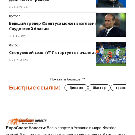
02.04.2024
Футбол
Бывший тренер Ювентуса может возглавить клуб из
Саудовской Аравии
16.01.2025
Футбол
Следующий сезон УПЛ стартует в начале августа?
02.05.2020
Показать больше
Быстрые ссылки:
Динамо
Шахтер
трансфер
ЕвроСпорт Новости:
Всё о спорте в Украине и мире. Футбол,
хоккей, бокс, теннис, автоспорт и другие дисциплины. Актуальные