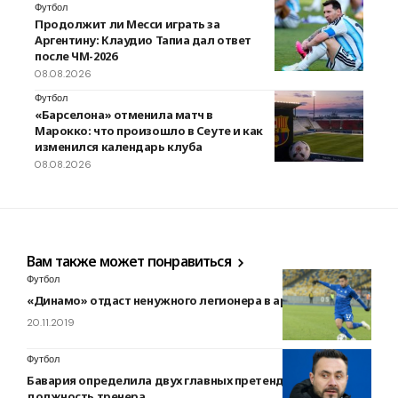
Футбол
Продолжит ли Месси играть за
Аргентину: Клаудио Тапиа дал ответ
после ЧМ-2026
08.08.2026
Футбол
«Барселона» отменила матч в
Марокко: что произошло в Сеуте и как
изменился календарь клуба
08.08.2026
Вам также может понравиться
Футбол
«Динамо» отдаст ненужного легионера в аренду
20.11.2019
Футбол
Бавария определила двух главных претендентов на
должность тренера