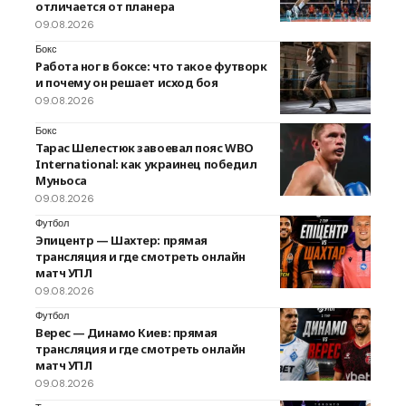
отличается от планера
09.08.2026
Бокс
Работа ног в боксе: что такое футворк
и почему он решает исход боя
09.08.2026
Бокс
Тарас Шелестюк завоевал пояс WBO
International: как украинец победил
Муньоса
09.08.2026
Футбол
Эпицентр — Шахтер: прямая
трансляция и где смотреть онлайн
матч УПЛ
09.08.2026
Футбол
Верес — Динамо Киев: прямая
трансляция и где смотреть онлайн
матч УПЛ
09.08.2026