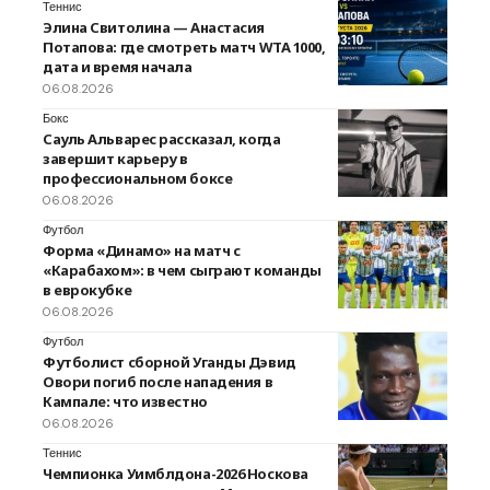
Теннис
Элина Свитолина — Анастасия
Потапова: где смотреть матч WTA 1000,
дата и время начала
06.08.2026
Бокс
Сауль Альварес рассказал, когда
завершит карьеру в
профессиональном боксе
06.08.2026
Футбол
Форма «Динамо» на матч с
«Карабахом»: в чем сыграют команды
в еврокубке
06.08.2026
Футбол
Футболист сборной Уганды Дэвид
Овори погиб после нападения в
Кампале: что известно
06.08.2026
Теннис
Чемпионка Уимблдона-2026 Носкова