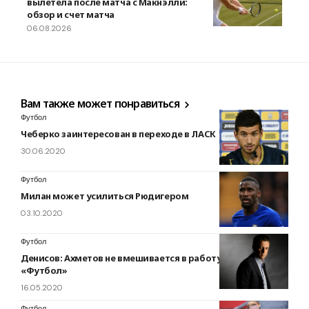
вылетела после матча с Макнэлли:
обзор и счет матча
06.08.2026
Вам также может понравиться
Футбол
Чеберко заинтересован в переходе в ЛАСК
30.06.2020
Футбол
Милан может усилиться Рюдигером
03.10.2020
Футбол
Денисов: Ахметов не вмешивается в работу каналов
«Футбол»
16.05.2020
Футбол