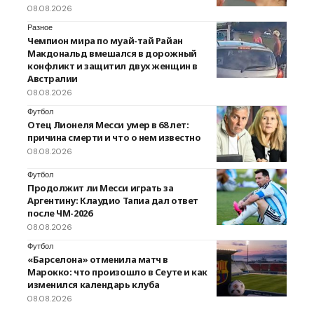
08.08.2026
Разное
Чемпион мира по муай-тай Райан
Макдональд вмешался в дорожный
конфликт и защитил двух женщин в
Австралии
08.08.2026
Футбол
Отец Лионеля Месси умер в 68 лет:
причина смерти и что о нем известно
08.08.2026
Футбол
Продолжит ли Месси играть за
Аргентину: Клаудио Тапиа дал ответ
после ЧМ-2026
08.08.2026
Футбол
«Барселона» отменила матч в
Марокко: что произошло в Сеуте и как
изменился календарь клуба
08.08.2026