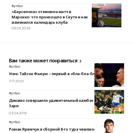
Футбол
«Барселона» отменила матч в
Марокко: что произошло в Сеуте и как
изменился календарь клуба
08.08.2026
Вам также может понравиться
Футбол
Усик: Тайсон Фьюри – первый в «бла-бла-бла»
17.11.2023
Футбол
Динамо совершило удивительный камбэк в игре против
Зари
03.04.2019
Футбол
Роман Яремчук в сборной 8-го тура чемпионата Бельгии