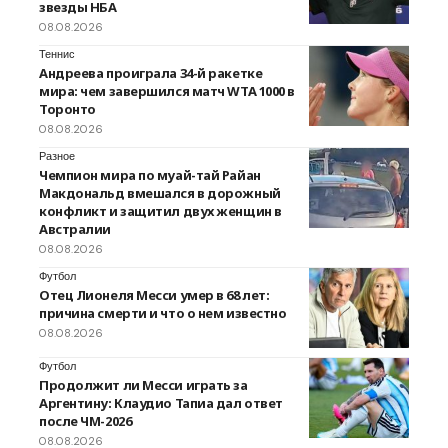
звезды НБА
08.08.2026
Теннис
Андреева проиграла 34-й ракетке
мира: чем завершился матч WTA 1000 в
Торонто
08.08.2026
Разное
Чемпион мира по муай-тай Райан
Макдональд вмешался в дорожный
конфликт и защитил двух женщин в
Австралии
08.08.2026
Футбол
Отец Лионеля Месси умер в 68 лет:
причина смерти и что о нем известно
08.08.2026
Футбол
Продолжит ли Месси играть за
Аргентину: Клаудио Тапиа дал ответ
после ЧМ-2026
08.08.2026