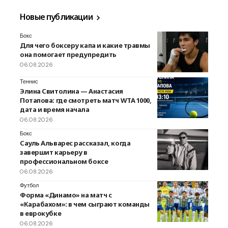
Новые публикации
Бокс
Для чего боксеру капа и какие травмы
она помогает предупредить
06.08.2026
Теннис
Элина Свитолина — Анастасия
Потапова: где смотреть матч WTA 1000,
дата и время начала
06.08.2026
Бокс
Сауль Альварес рассказал, когда
завершит карьеру в
профессиональном боксе
06.08.2026
Футбол
Форма «Динамо» на матч с
«Карабахом»: в чем сыграют команды
в еврокубке
06.08.2026