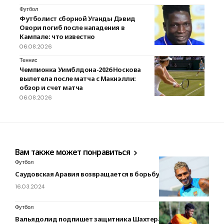
Футбол
Футболист сборной Уганды Дэвид
Овори погиб после нападения в
Кампале: что известно
06.08.2026
Теннис
Чемпионка Уимблдона-2026 Носкова
вылетела после матча с Макнэлли:
обзор и счет матча
06.08.2026
Вам также может понравиться
Футбол
Саудовская Аравия возвращается в борьбу за Рафинью
16.03.2024
Футбол
Вальядолид подпишет защитника Шахтера