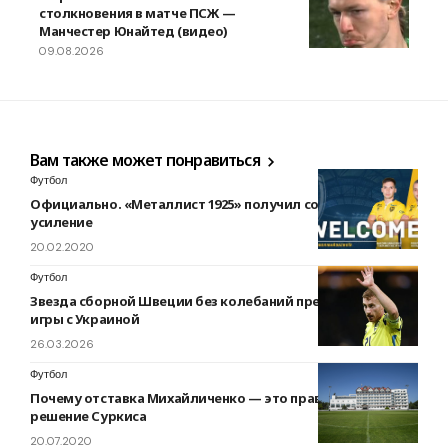
столкновения в матче ПСЖ —
Манчестер Юнайтед (видео)
09.08.2026
Вам также может понравиться
Футбол
Официально. «Металлист 1925» получил солидное
усиление
20.02.2020
Футбол
Звезда сборной Швеции без колебаний предсказал исход
игры с Украиной
26.03.2026
Футбол
Почему отставка Михайличенко — это правильно
решение Суркиса
20.07.2020