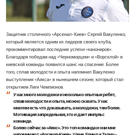
Защитник столичного «Арсенал-Киев» Сергей Вакуленко,
который является одним из лидеров своего клуба,
прокомментировал последние успехи «канониров».
Благодаря победам над «Черноморцем» и «Ворсклой» в
киевской команды появился шанс на спасение. Более
того, сплав молодости и опыта напомнил Вакуленко
выступления «Аякса» в нынешнем сезоне, который стал
открытием Лиги Чемпионов.
У нас много молодежи и несколько опытных ребят,
сплав молодости и опыта, можно сказать. У нас
многим есть что доказывать, а молодежи, тем более.
Мотивация запредельная, это и дает импульс
команде.
Болею сейчас за «Аякс». Это топ-команда и они мне
напоминают «Арсенал-Киев». Шене, Блинд и Тадич –