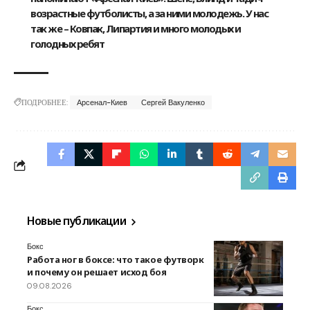
возрастные футболисты, а за ними молодежь. У нас
так же – Ковпак, Липартия и много молодых и
голодных ребят
ПОДРОБНЕЕ:
Арсенал-Киев
Сергей Вакуленко
Новые публикации
Бокс
Работа ног в боксе: что такое футворк
и почему он решает исход боя
09.08.2026
Бокс