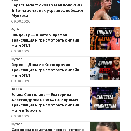
Тарас Шелестюк завоевал пояс WBO
International: как украинец победил
Муньоса
09.08.2026
Футбол
Эпицентр — Шахтер: прямая
трансляция и где смотреть онлайн
матч УПЛ
09.08.2026
Футбол
Верес — Динамо Киев: прямая
трансляция и где смотреть онлайн
матч УПЛ
09.08.2026
Теннис
Элина Свитолина — Екатерина
Александрова на WTA 1000: прямая
трансляция и где смотреть онлайн
матч в Торонто
09.08.2026
Футбол
Сафонова освистали после жесткого