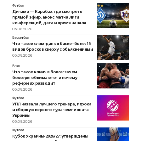
Футбол
Динамо — Карабах: где смотреть
прямой эфир, анонс матча Лиги
конференций, дата и время начала
05.08.2026
Баскетбол
Что такое слэм-данк в баскетболе: 15
видов бросков сверху с объяснениями
05.08.2026
Бокс
Что такое клинч в боксе: зачем
боксеры обнимаются и почему
рефери их разводит
05.08.2026
Футбол
УПЛ назвала лучшего тренера, игрока
и сборную первого тура чемпионата
Украины
05.08.2026
Футбол
Кубок Украины-2026/27: утверждены