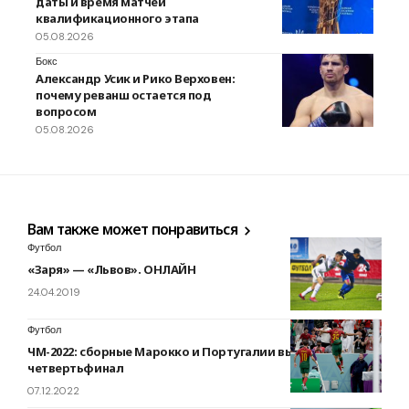
даты и время матчей
квалификационного этапа
05.08.2026
Бокс
Александр Усик и Рико Верховен:
почему реванш остается под
вопросом
05.08.2026
Вам также может понравиться
Футбол
«Заря» — «Львов». ОНЛАЙН
24.04.2019
Футбол
ЧМ-2022: сборные Марокко и Португалии вышли в
четвертьфинал
07.12.2022