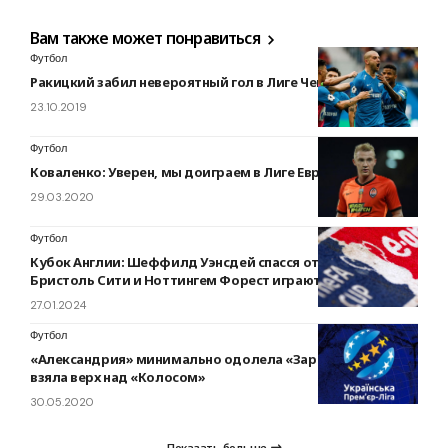
Вам также может понравиться
Футбол
Ракицкий забил невероятный гол в Лиге Чемпионов
23.10.2019
Футбол
Коваленко: Уверен, мы доиграем в Лиге Европы
29.03.2020
Футбол
Кубок Англии: Шеффилд Уэнсдей спасся от поражения.
Бристоль Сити и Ноттингем Форест играют вничью
27.01.2024
Футбол
«Александрия» минимально одолела «Зарю», «Десна»
взяла верх над «Колосом»
30.05.2020
Показать больше