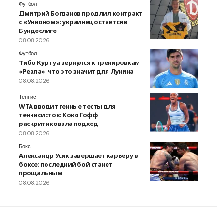
Футбол
Дмитрий Богданов продлил контракт
с «Унионом»: украинец остается в
Бундеслиге
08.08.2026
Футбол
Тибо Куртуа вернулся к тренировкам
«Реала»: что это значит для Лунина
08.08.2026
Теннис
WTA вводит генные тесты для
теннисисток: Коко Гофф
раскритиковала подход
08.08.2026
Бокс
Александр Усик завершает карьеру в
боксе: последний бой станет
прощальным
08.08.2026