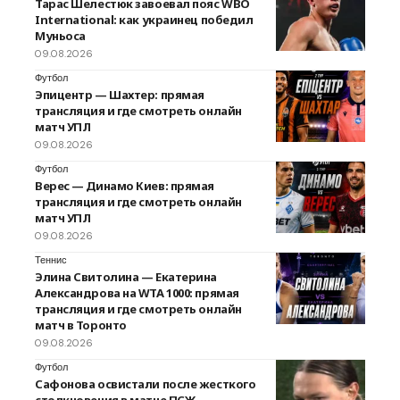
Тарас Шелестюк завоевал пояс WBO
International: как украинец победил
Муньоса
09.08.2026
Футбол
Эпицентр — Шахтер: прямая
трансляция и где смотреть онлайн
матч УПЛ
09.08.2026
Футбол
Верес — Динамо Киев: прямая
трансляция и где смотреть онлайн
матч УПЛ
09.08.2026
Теннис
Элина Свитолина — Екатерина
Александрова на WTA 1000: прямая
трансляция и где смотреть онлайн
матч в Торонто
09.08.2026
Футбол
Сафонова освистали после жесткого
столкновения в матче ПСЖ —