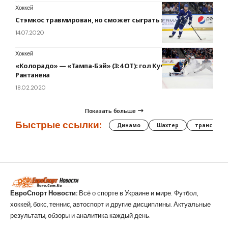
Хоккей
Стэмкос травмирован, но сможет сыграть за «Тампу»
14.07.2020
Хоккей
«Колорадо» — «Тампа-Бэй» (3:4 ОТ): гол Кучерова, травма
Рантанена
18.02.2020
Показать больше
Быстрые ссылки:
Динамо
Шахтер
трансфер
ЕвроСпорт Новости:
Всё о спорте в Украине и мире. Футбол,
хоккей, бокс, теннис, автоспорт и другие дисциплины. Актуальные
результаты, обзоры и аналитика каждый день.