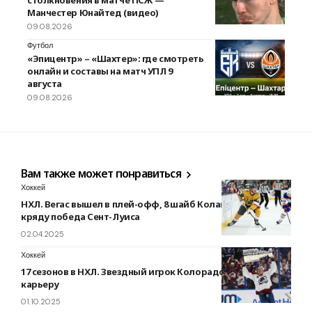
Манчестер Юнайтед (видео)
09.08.2026
Футбол
«Эпицентр» – «Шахтер»: где смотреть
онлайн и составы на матч УПЛ 9
августа
09.08.2026
Вам также может понравиться
Хоккей
НХЛ. Вегас вышел в плей-офф, 8 шайб Коламбуса, 10
кряду победа Сент-Луиса
02.04.2025
Хоккей
17 сезонов в НХЛ. Звездный игрок Колорадо завершил
карьеру
01.10.2025