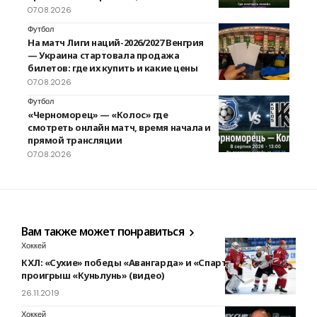
07.08.2026
Футбол
На матч Лиги наций-2026/2027 Венгрия
— Украина стартовала продажа
билетов: где их купить и какие цены
07.08.2026
Футбол
«Черноморец» — «Колос» где
смотреть онлайн матч, время начала и
прямой трансляции
07.08.2026
Вам также может понравиться
Хоккей
КХЛ: «Сухие» победы «Авангарда» и «Спартака» и
проигрыш «Куньлунь» (видео)
26.11.2019
Хоккей