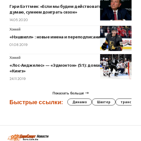
Гэри Бэттмен: «Если мы будем действовать правильно,
думаю, сумеем доиграть сезон»
14.05.2020
Хоккей
«Нэшвилл» : новые имена и переподписания межсезонья
01.08.2019
Хоккей
«Лос-Анджелес» — «Эдмонтон» (5:1): домашняя серия
«Кингз»
24.11.2019
Показать больше
Быстрые ссылки:
Динамо
Шахтер
трансфер