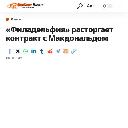
Аа
Хоккей
«Филадельфия» расторгает
контракт с Макдональдом
18.06.2019