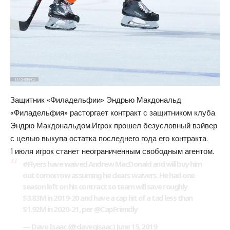
Защитник «Филадельфии» Эндрью Макдональд
«Филадельфия» расторгает контракт с защитником клуба
Эндрю Макдональдом.Игрок прошел безусловный вэйвер
с целью выкупа остатка последнего года его контракта.
1 июля игрок станет неограниченным свободным агентом.
#Flyers have waived Andrew MacDonald and will buy him
out tomorrow assuming he clears waivers. He had one
season left on his contract so team will save roughly
$3.83M in 2019-20 and have a cap hit of a tad less than
$1.92M in 2020-21, per @CapFriendly
— Dave Isaac (@davegisaac) June 15, 2019