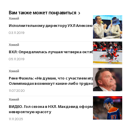
Вам также может понравиться
Хоккей
Исполнительному директору УХЛ Алексею Браге – 33!
03.11.2019
Хоккей
ВХЛ: Определилась лучшая четверка октября
05.11.2019
Хоккей
Рене Фазель: «Не думаю, что с участием игроков из НХЛ в
Олимпиадах возникнут какие-либо трудности»
11.07.2020
Хоккей
ВИДЕО. Гол сезона в НХЛ. Макдэвид оформил
невероятную красоту
11.11.2025