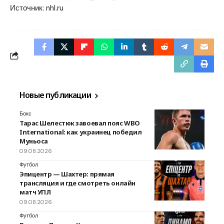
Источник:
nhl.ru
Новые публикации
Бокс
Тарас Шелестюк завоевал пояс WBO
International: как украинец победил
Муньоса
09.08.2026
Футбол
Эпицентр — Шахтер: прямая
трансляция и где смотреть онлайн
матч УПЛ
09.08.2026
Футбол