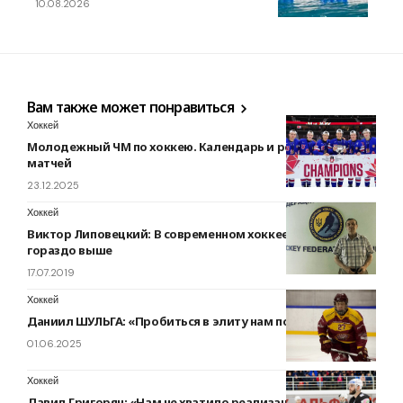
10.08.2026
Вам также может понравиться
Хоккей
Молодежный ЧМ по хоккею. Календарь и результаты
матчей
23.12.2025
Хоккей
Виктор Липовецкий: В современном хоккее скорости
гораздо выше
17.07.2019
Хоккей
Даниил ШУЛЬГА: «Пробиться в элиту нам по силам»
01.06.2025
Хоккей
Давид Григорян: «Нам не хватило реализации своих