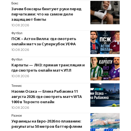
Бокс
Зачем боксеры бинтуют руки перед
перчатками: что на самом деле
защищают бинты
10.08.2026
Футбол
ПСЖ – Астон Вилла: где смотреть
онлайн матч за Суперкубок УЕФА
10.08.2026
Футбол
Карпаты — ЛНЗ: прямая трансляция и
где смотреть онлайн матч УПЛ
10.08.2026
Теннис
Наоми Осака — Елена Рыбакина 11
августа 2026: где смотреть матч WTA
1000 в Торонто онлайн
10.08.2026
Разное
Украинцы на Евро-2026 по плаванию:
результаты 50 метров баттерфляем