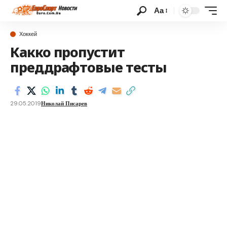
Аа
Хоккей
Какко пропустит
преддрафтовые тесты
29.05.2019
Николай Писарев