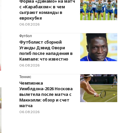
Форма «Динамо» на матч
с «Карабахом»: в чем
сыграют команды в
еврокубке
06.08.2026
Футбол
Футболист сборной
Уганды Дэвид Овори
погиб после нападения в
Кампале: что известно
06.08.2026
Теннис
Чемпионка
Уимблдона-2026 Носкова
вылетела после матча с
Макнэлли: обзор и счет
матча
06.08.2026