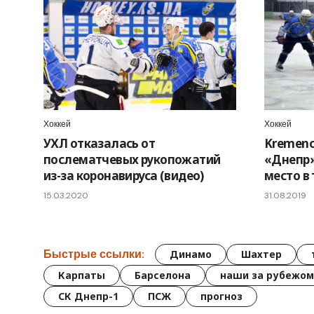
Хоккей
Хоккей
УХЛ отказалась от
Kremenc
послематчевых рукопожатий
«Днепр»
из-за коронавируса (видео)
место в
15.03.2020
31.08.2019
Быстрые ссылки:
Динамо
Шахтер
Карпаты
Барселона
наши за рубежом
СК Днепр-1
ПСЖ
прогноз