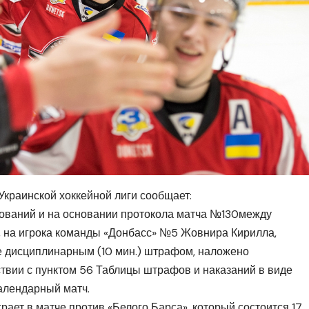
краинской хоккейной лиги сообщает:
нований и на основании протокола матча №130между
, на игрока команды «Донбасс» №5 Жовнира Кирилла,
не дисциплинарным (10 мин.) штрафом, наложено
твии с пунктом 56 Таблицы штрафов и наказаний в виде
алендарный матч.
ает в матче против «Белого Барса», который состоится 17