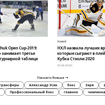
Хоккей
huk Open Cup-2019:
НХЛ назвала лучших вр
 занимает третье
которые сыграют в пле
 турнирной таблице
Кубка Стэнли-2020
15.06.2020
Показать больше
трансферы
Александр Усик
бокс
Заря
Профессиональный бокс
главное
чемпиона