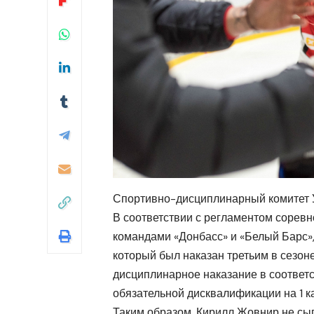
Спортивно-дисциплинарный комитет У
В соответствии с регламентом сорев
командами «Донбасс» и «Белый Барс»
который был наказан третьим в сезо
дисциплинарное наказание в соответс
обязательной дисквалификации на 1 к
Таким образом, Кирилл Жовнир не сыгр