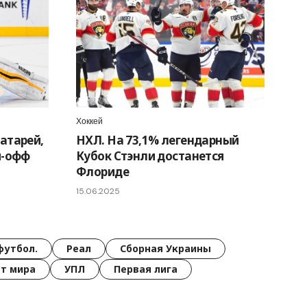
Хоккей
атарей,
НХЛ. На 73,1% легендарный
й-офф
Кубок Стэнли достанется
Флориде
15.06.2025
футбол.
Реал
Сборная Украины
т мира
УПЛ
Первая лига