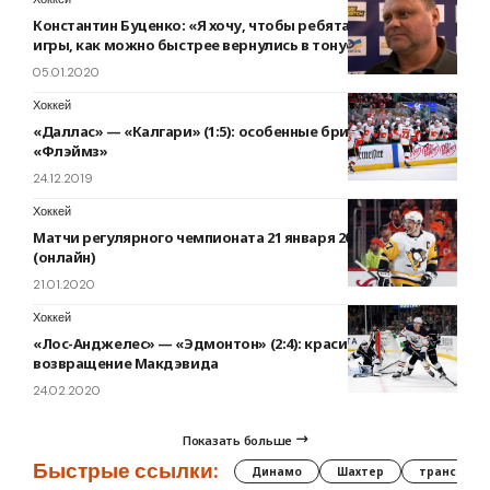
Константин Буценко: «Я хочу, чтобы ребята, через такие
игры, как можно быстрее вернулись в тонус»
05.01.2020
Хоккей
«Даллас» — «Калгари» (1:5): особенные бригады
«Флэймз»
24.12.2019
Хоккей
Матчи регулярного чемпионата 21 января 2020 года
(онлайн)
21.01.2020
Хоккей
«Лос-Анджелес» — «Эдмонтон» (2:4): красивое
возвращение Макдэвида
24.02.2020
Показать больше
Быстрые ссылки:
Динамо
Шахтер
трансфер