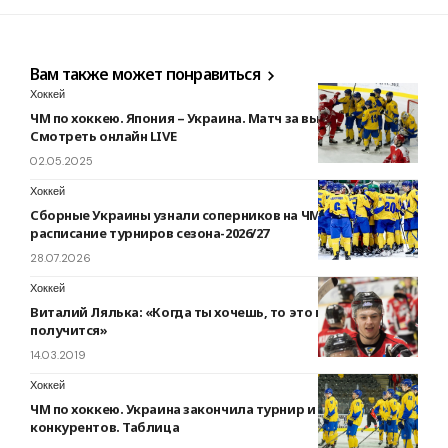
Вам также может понравиться
Хоккей
ЧМ по хоккею. Япония – Украина. Матч за выход в элиту.
Смотреть онлайн LIVE
02.05.2025
Хоккей
Сборные Украины узнали соперников на ЧМ по хоккею:
расписание турниров сезона-2026/27
28.07.2026
Хоккей
Виталий Лялька: «Когда ты хочешь, то это всегда
получится»
14.03.2019
Хоккей
ЧМ по хоккею. Украина закончила турнир и зависит от
конкурентов. Таблица