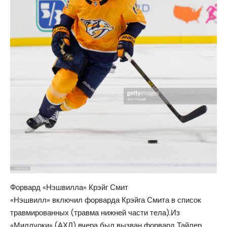
Форвард «Нэшвилла» Крэйг Смит
«Нэшвилл» включил форварда Крэйга Смита в список
травмированных (травма нижней части тела).Из
«Миллуоки» (АХЛ) вчера был вызван форвард Тайлер