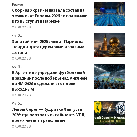
Разное
Сборная Украины назвала состав на
чемпионат Европы-2026 по плаванию:
кто выступит в Париже
07.08.2026
Футбол
Золотой мяч-2026 сменит Париж на
Лондон: дата церемонии и главные
детали
07.08.2026
Футбол
В Аргентине учредили футбольный
праздник после победы над Англией
на ЧМ-2026 и сделали этот день
выходным
07.08.2026
Футбол
Левый берег — Кудривка 8 августа
2026: где смотреть онлайн матч УПЛ,
время начала трансляции
07.08.2026